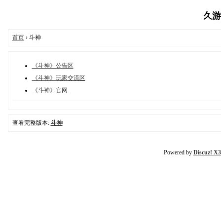
久游论
首页
› 斗神
《斗神》公告区
《斗神》玩家交流区
《斗神》官网
查看完整版本:
斗神
Powered by
Discuz! X3