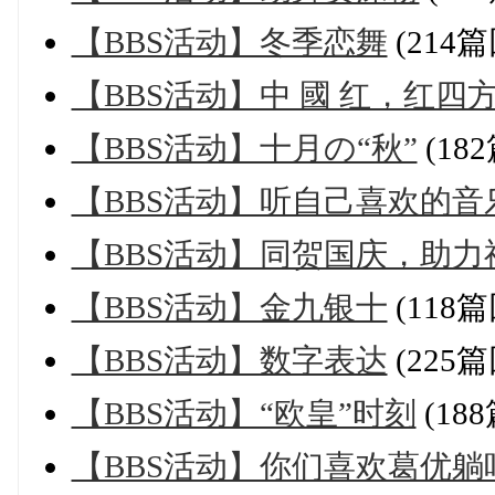
【BBS活动】冬季恋舞
(214
【BBS活动】中 國 红，红四
【BBS活动】十月の“秋”
(18
【BBS活动】听自己喜欢的音
【BBS活动】同贺国庆，助力
【BBS活动】金九银十
(118
【BBS活动】数字表达
(225
【BBS活动】“欧皇”时刻
(18
【BBS活动】你们喜欢葛优躺