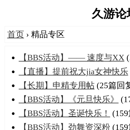
久游论坛'
首页
› 精品专区
【BBS活动】—— 速度与XX
【直播】提前祝大jia女神快乐
【长期】申精专用帖
(25篇回
【BBS活动】《元旦快乐》
(
【BBS活动】圣诞快乐！
(15
【BBS活动】劲舞资深粉
(15