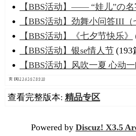
【BBS活动】—— “娃儿”の名
【BBS活动】劲舞小问答III
【BBS活动】《七夕节快乐》
【BBS活动】银se情人节
(19
【BBS活动】风吹一夏 心动一
页:
[1]
2
3
4
5
6
7
8
9
10
查看完整版本:
精品专区
Powered by
Discuz! X3.5 Ar