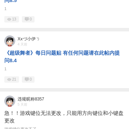
问8.5
1
13
0
Xxづ小伊ㄋ
4 天前
《超级舞者》每日问题贴 有任何问题请在此帖内提
问8.4
1
21
0
违规昵称8357
5 天前
急！！游戏键位无法更改，只能用方向键位和小键盘
更改