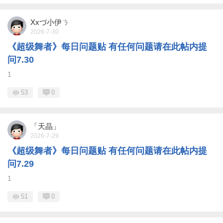
Xxづ小伊ㄋ
2026-7-30
《超级舞者》每日问题贴 有任何问题请在此帖内提
问7.30
1
53
0
「天晶」
2026-7-29
《超级舞者》每日问题贴 有任何问题请在此帖内提
问7.29
1
51
0