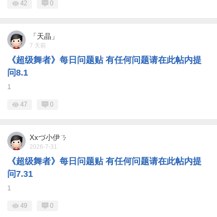
42
0
「天晶」
7 天前
《超级舞者》每日问题贴 有任何问题请在此帖内提
问8.1
1
47
0
Xxづ小伊ㄋ
2026-7-31
《超级舞者》每日问题贴 有任何问题请在此帖内提
问7.31
1
49
0