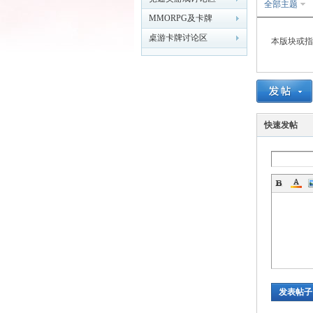
全部主题
MMORPG及卡牌
MOBA类游戏讨论区
桌游卡牌讨论区
本版块或指
游
快速发帖
论
发表帖子