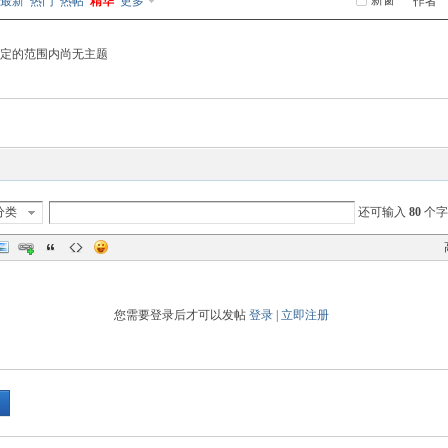
新窗
最新
热门
热帖
精华
更多
作者
定的范围内尚无主题
分类
还可输入
80
个字
您需要登录后才可以发帖
登录
|
立即注册