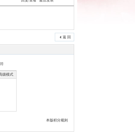
回复/查看
最后发表
返 回
符
高级模式
本版积分规则