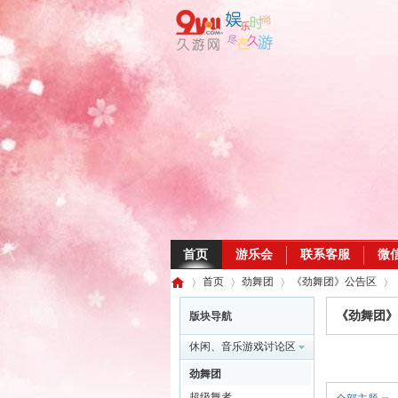
首页
游乐会
联系客服
微
首页
劲舞团
《劲舞团》公告区
《劲舞团》
版块导航
休闲、音乐游戏讨论区
久
»
›
›
›
劲舞团
超级舞者