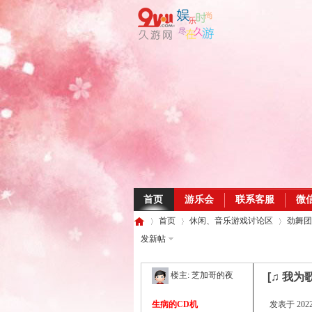
首页
游乐会
联系客服
微
首页
休闲、音乐游戏讨论区
劲舞团
发新帖
楼主:
芝加哥的夜
[♫ 我为
久
»
›
›
生病的CD机
发表于 2022-3