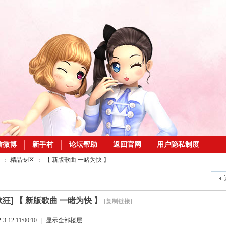
信微博
新手村
论坛帮助
返回官网
用户隐私制度
精品专区
【 新版歌曲 一睹为快 】
歌狂]
【 新版歌曲 一睹为快 】
[复制链接]
›
›
-12 11:00:10
|
显示全部楼层