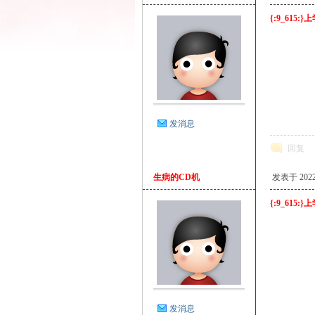
{:9_615
游
发消息
回复
生病的CD机
发表于 2022-3
{:9_615
论
发消息