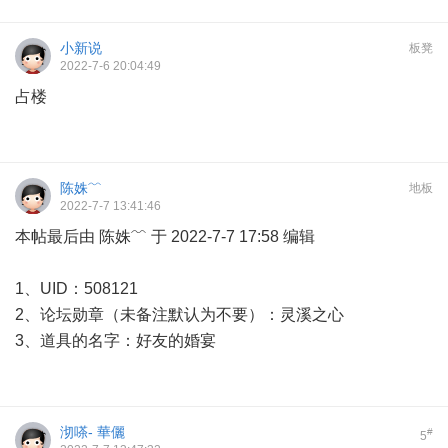
小新说
板凳
2022-7-6 20:04:49
占楼
陈姝﹌
地板
2022-7-7 13:41:46
本帖最后由 陈姝﹌ 于 2022-7-7 17:58 编辑
1、UID：508121
2、论坛勋章（未备注默认为不要）：灵溪之心
3、道具的名字：好友的婚宴
沏嗏- 華儷
#
5