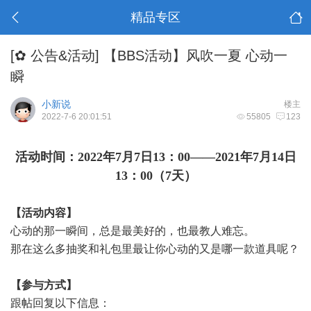
精品专区
[✿ 公告&活动]
【BBS活动】风吹一夏 心动一
瞬
小新说
楼主
2022-7-6 20:01:51
55805
123
活动时间：
202
2
年
7
月
7
日
13：00——2021年
7
月
14
日
13：00（7天）
【活动内容】
心动的那一瞬间，总是最美好的，也最教人难忘。
那在这么多抽奖和礼包里最让你心动的又是哪一款道具呢？
【参与方式】
跟帖回复以下信息：