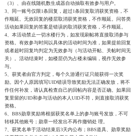
（
3）、由在线随机数生成器自动抽取有效参与
用户
。
3、同一账号仅限1条回复，超过1条回复取消获奖资格，不
作顺延。无效回复的楼层取消获奖资格，不作顺延。问答类
活动如果回复的答案是错误的取消获奖资格，不作顺延。
4、本活动禁止一切水楼行为，如发现刷帖将直接取消参与
资格。有效参与时间以具体的活动时间为准，如果提前回复
或者超时回复均判定为无效参与（与活动开帖、关帖时间无
关）。活动结束时，如楼层仍为占楼未编辑，视作无效参
与。
5、获奖者由官方判定，每个久游通行证只能获得一次奖
励。因个人原因填写UID错误导致奖励无法正确发放，将不
作任何补发，请认真检查自己的回帖内容是否正确。如果回
复里留的UID和参与活动的本人UID不符，则直接取消获奖
资格。
6、BBS勋章奖励将根据获奖名单上的参与账号发放，不可
转移其他账号；勋章一经发出不再作撤销处 理。
7、获奖名单于活动结束后3天内公布；BBS道具、勋章奖励