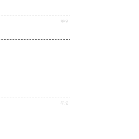
举报
举报