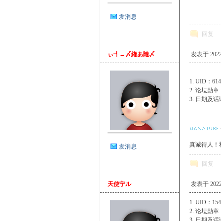
发消息
回复
坛
ぃ╃→〆緗あ隨〆
发表于 2022-7
1. UID：614
2. 论坛勋
3. 日期及
真诚待人！
发消息
回复
天使宁ル
发表于 2022-7
1. UID：154
2. 论坛勋
3. 日期