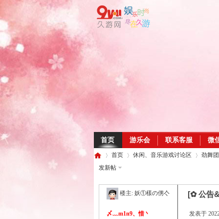
首页
游乐会
联系客服
微
首页
休闲、音乐游戏讨论区
劲舞团
发新帖
楼主:
妖①樣の侽亽
[✿ 公告
久
»
›
›
〆﹏m1n9、惜丶
发表于 2022-7