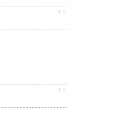
举报
举报