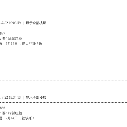
-22 19:08:59
|
显示全部楼层
877
章：要/ 绿鬓红颜
话语：7月14日 ，祝大**都快乐！
-22 19:34:13
|
显示全部楼层
866
章：要/ 绿鬓红颜
话语：7月14日 ，祝快乐！