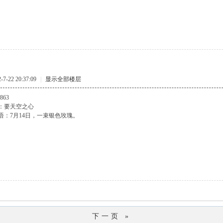
-22 20:37:09
|
显示全部楼层
863
章：要天空之心
话语：7月14日，一束银色玫瑰。
下一页 »