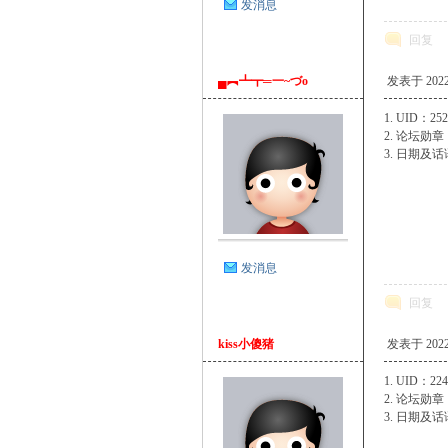
发消息
回复
▄︻┻┳═一~づo
发表于 2022-7
1. UID：252
2. 论坛勋
3. 日期及
发消息
回复
kiss小傻猪
发表于 2022-7
1. UID：224
2. 论坛勋
3. 日期及