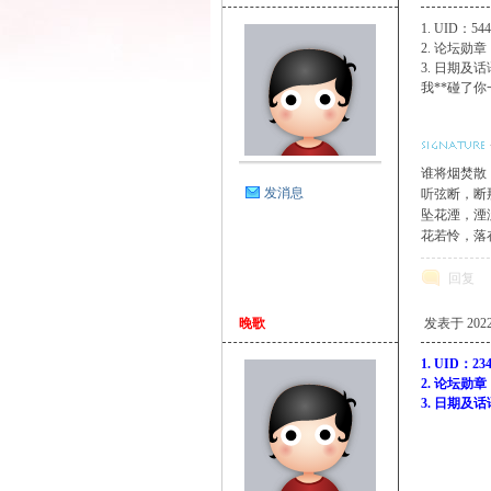
1. UID：544
2. 论坛勋
3. 日期及话
我**碰了
游
谁将烟焚散
发消息
听弦断，断
坠花湮，湮
花若怜，落
回复
晚歌
发表于 2022-7
1. UID：234
2. 论坛勋
论
3. 日期及