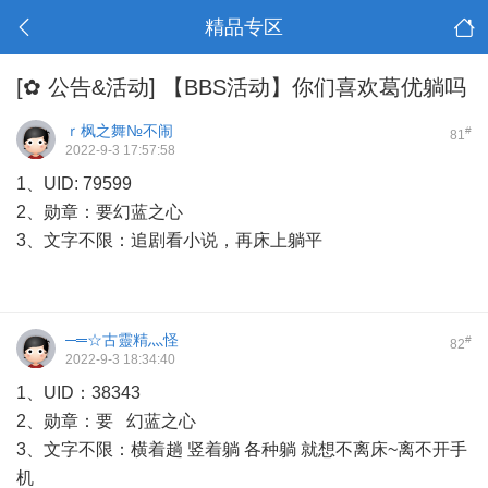
精品专区
[✿ 公告&活动]
【BBS活动】你们喜欢葛优躺吗
ｒ枫之舞№不闹
#
81
2022-9-3 17:57:58
1、UID: 79599
2、勋章：要幻蓝之心
3、文字不限：追剧看小说，再床上躺平
─═☆古靈精灬怪
#
82
2022-9-3 18:34:40
1、UID：38343
2、勋章：要 幻蓝之心
3、文字不限：横着趟 竖着躺 各种躺 就想不离床~离不开手
机