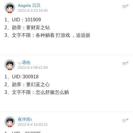
Aagela 贝贝
#
85
2022-9-3 23:16:45
1、UID：101909
2、勋章：要财富之钻
3、文字不限：各种躺着 打游戏 ，追追据
ぃ遇他
#
86
2022-9-4 09:41:59
1、UID: 300918
2、勋章：要幻蓝之心
3、文字不限：怎么舒服怎么躺
夜伴雨τ
#
87
2022-9-4 10:03:22