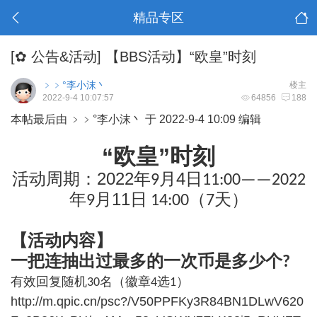
精品专区
[✿ 公告&活动]
【BBS活动】“欧皇”时刻
﹥﹥°李小沫丶
楼主
2022-9-4 10:07:57
64856
188
本帖最后由 ﹥﹥°李小沫丶 于 2022-9-4 10:09 编辑
“欧皇”时刻
2022
4
活动周期：
年
月
日
9
11:00——2022
11
年
月
日
（
天）
9
14:00
7
【活动内容】
一把连抽出过最多的一次币是多少个
?
有效回复随机
名（徽章
选
）
30
4
1
http://m.qpic.cn/psc?/V50PPFKy3R84BN1DLwV620