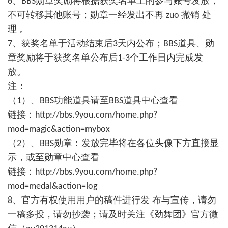
、
勋章奖励将根据获奖名单上的参与账号发放，
6
BBS
不可转移其他账号；勋章一经发出不再
撤销 处
zuo
理 。
、获奖名单于活动结束后
天内公布；
道具、勋
7
3
BBS
章奖励将于获奖名单公布后
个工作日内完成发
1-3
放。
注：
（
）、
功能道具请至
道具中心查看
1
BBS
BBS
链接：
http://bbs.9you.com/home.php?
mod=magic&action=mybox
（
）、
勋章：发放完毕将在各位头像下方直接显
2
BBS
示，或至勋章中心查看
链接：
http://bbs.9you.com/home.php?
mod=medal&action=log
、官方有权使用用户的稿件进行发 布与宣传，请勿
8
一稿多投，请勿抄袭；请及时关注《劲舞团》官方微