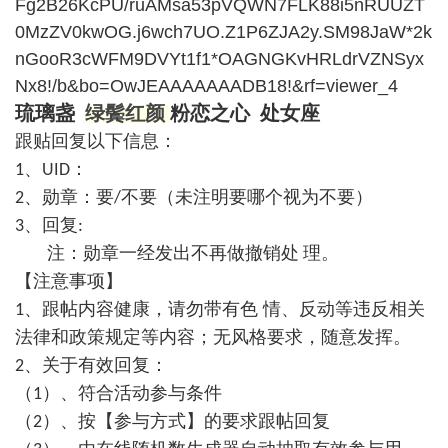
Fg2B26KcPU/ruAMsa53pVQWN7FLK88i5nRUUZT
0MzZV0kwOG.j6wch7UO.Z1P6ZJA2y.SM98JaW*2k
nGooR3cWFM9DVYt1f1*OAGNGKvHRLdrVZNSyx
Nx8!/b&bo=OwJEAAAAAAADB18!&rf=viewer_4
琉璃盏
绿鬓红颜
粉恋之心
处女座
跟贴回复以下信息：
、
：
1
UID
、勋章：要
不要（未注明要哪个视为不要）
2
/
、回复
3
:
注：勋章一经发出不再做撤销处
理。
【注意事项】
、跟帖内容健康，请勿带有色 情、反动等违反相关
1
法律和政策规定等内容；无风格要求，随意发挥。
、关于有效回复：
2
（
）、符合活动参与条件
1
（
）、按【参与方式】的要求跟帖回复
2