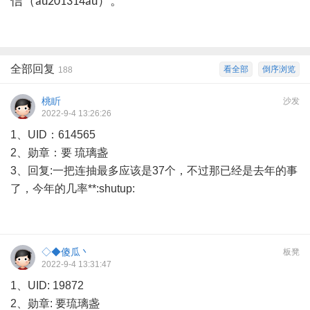
信（
）。
au201314au
全部回复
看全部
倒序浏览
188
桃盺
沙发
2022-9-4 13:26:26
1、UID：614565
2、勋章：要 琉璃盏
3、回复:一把连抽最多应该是37个，不过那已经是去年的事
了，今年的几率**:shutup:
◇◆傻瓜丶
板凳
2022-9-4 13:31:47
1、UID: 19872
2、勋章: 要琉璃盏