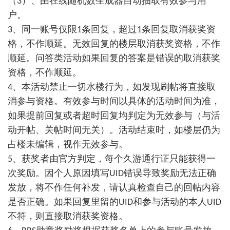
（
）、由在线随机数生成器自动抽取有效参与用
3
户。
、同一账号仅限
条回复，超过
条回复取消获奖资
3
1
1
格，不作顺延。无效回复的楼层取消获奖资格，不作
顺延。问答类活动如果回复的答案是错误的取消获奖
资格，不作顺延。
、本活动禁止一切水楼行为，如发现刷帖将直接取
4
消参与资格。有效参与时间以具体的活动时间为准，
如果提前回复或者超时回复均判定为无效参与（与活
动开帖、关帖时间无关）。活动结束时，如楼层仍为
占楼未编辑，视作无效参与。
、获奖者由官方判定，每个久游通行证只能获得一
5
次奖励。因个人原因填写
错误导致奖励无法正确
UID
发放，将不作任何补发，请认真检查自己的回帖内容
是否正确。如果回复里留的
和参与活动的本人
UID
UID
不符，则直接取消获奖资格。