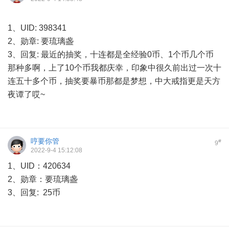
1、UID: 398341
2、勋章: 要琉璃盏
3、回复: 最近的抽奖，十连都是全经验0币、1个币几个币
那种多啊，上了10个币我都庆幸，印象中很久前出过一次十
连五十多个币，抽奖要暴币那都是梦想，中大戒指更是天方
夜谭了哎~
哼要你管
#
9
2022-9-4 15:12:08
1、UID：420634
2、勋章：要琉璃盏
3、回复: 25币