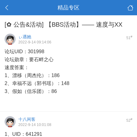
精品专区
[✿ 公告&活动]
【BBS活动】—— 速度与XX
ぃ遇她
#
51
2022-9-14 09:14:06
论坛UID：301998
论坛勋章：要石畔之心
速度答案：
1、漂移（周杰伦）：186
2、幸福不远（郭书瑶）：148
3、假如（信乐团）：86
十八闲客
#
52
2022-9-14 10:01:08
1、UID：641291