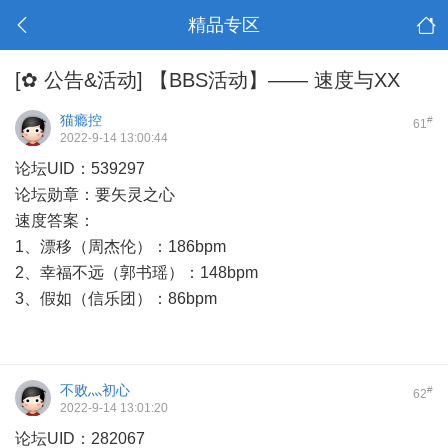
精品专区
[✿ 公告&活动]
【BBS活动】—— 速度与XX
猫瘾控
#
61
2022-9-14 13:00:44
论坛UID：539297
论坛勋章：要矢灵之心
速度答案：
1、漂移（周杰伦）：186bpm
2、幸福不远（郭书瑶）：148bpm
3、假如（信乐团）：86bpm
不败灬初心
#
62
2022-9-14 13:01:20
论坛UID：282067