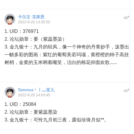
卡尔文·克箂恩
#
48
2022-9-20 13:35:55
1. UID：376971
2. 论坛勋章：要（紫蕊墨染）
3. 金九银十：九月的轻风，像一个神奇的丹青妙手，泼墨出
一帧多彩的图画：紫红的葡萄美若玛瑙，黄橙橙的柿子高挂
树梢，金黄的玉米咧着嘴笑，洁白的棉花仰面欢歌......
Somnus丶丨灬宠儿
#
49
2022-9-20 14:03:45
1. UID：25084
2. 论坛勋章：要紫蕊墨染
3. 金九银十：可怜九月初三夜，露似珍珠月似**。