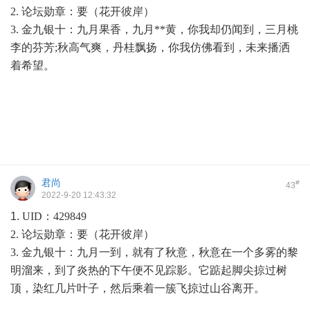
2. 论坛勋章：要（花开彼岸）
3. 金九银十：
九月果香，九月**黄，你我却仍闻到，三月桃
李的芬芳;秋高气爽，丹桂飘扬，你我仿佛看到，未来播洒
着希望。
君尚
#
43
2022-9-20 12:43:32
1.
UID：429849
2. 论坛勋章：要（花开彼岸）
3. 金九银十：九月一到，就有了秋意，秋意在一个多雾的黎
明溜来，到了炎热的下午便不见踪影。它踮起脚尖掠过树
顶，染红几片叶子，然后乘着一簇飞掠过山谷离开。