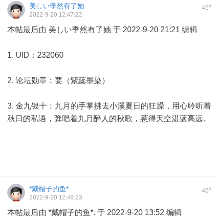
美しい季然有了她
#
45
2022-9-20 12:47:22
本帖最后由 美しい季然有了她 于 2022-9-20 21:21 编辑
1. UID：232060
2. 论坛勋章：要（紫蕊墨染）
3. 金九银十：九月的手掌拂去小溪夏日的狂躁，用心聆听着
秋日的私语，弹唱着九月醉人的秋歌，惹得天空湛蓝高远。
*戴帽子的鱼*.
#
46
2022-9-20 12:49:23
本帖最后由 *戴帽子的鱼*. 于 2022-9-20 13:52 编辑