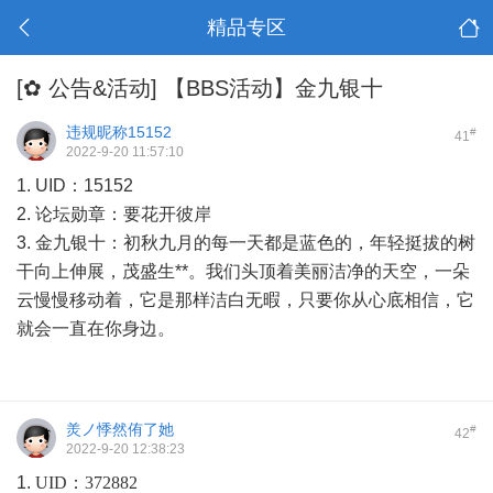
精品专区
[✿ 公告&活动]
【BBS活动】金九银十
违规昵称15152
#
41
2022-9-20 11:57:10
1. UID：15152
2. 论坛勋章：要花开彼岸
3. 金九银十：初秋九月的每一天都是蓝色的，年轻挺拔的树
干向上伸展，茂盛生**。我们头顶着美丽洁净的天空，一朵
云慢慢移动着，它是那样洁白无暇，只要你从心底相信，它
就会一直在你身边。
羙ノ悸然侑了她
#
42
2022-9-20 12:38:23
1.
UID：372882