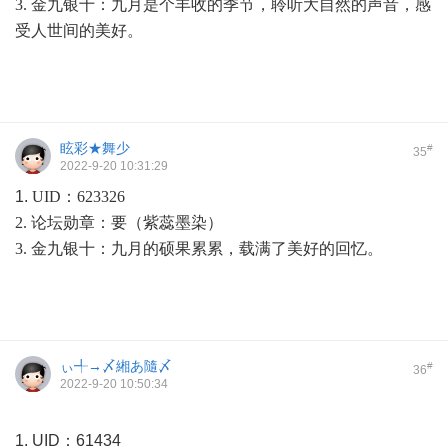
3. 金九银十：九月是个丰收的季节，聆听大自然的声音，感
受人世间的美好。
眩彩★舞少
#
35
2022-9-20 10:31:29
1.
UID：623326
2. 论坛勋章：要（紫蕊墨染）
3. 金九银十：九月的硕果累累，载满了美好的回忆。
ぃ╃→〆緗あ隨〆
#
36
2022-9-20 10:50:34
1. UID：61434