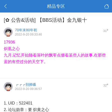
精品专区
[✿ 公告&活动]
【BBS活动】金九银十
70年末80年初
#
31
2022-9-20 09:33:46
17936
炽凰之心
九月,记忆开始随着落叶的飘零点缀着某些人的故事,在那些
蓝的有些过分的天空下。
┏┏┏別撩硪
#
32
2022-9-20 09:36:57
1. UID：522401
2. 论坛勋章：要 炽黄之心