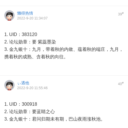
懒得热情
#
39
2022-9-20 11:34:07
1. UID：383120
2. 论坛勋章：要 紫蕊墨染
3. 金九银十：九月，带着秋的内敛、蕴着秋的端庄，九月，
携着秋的成熟、含着秋的向往。
ぃ遇他
#
40
2022-9-20 11:55:46
1. UID：300918
2. 论坛勋章：要蓝睛之心
3. 金九银十：君问归期未有期，巴山夜雨涨秋池。