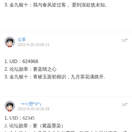
3. 金九银十：我与春风皆过客， 爱到深处犹未知。
尘革
#
33
2022-9-20 10:06:21
1. UID：624966
2. 论坛勋章：要蓝睛之心
3. 金九银十：青裙玉面初相识，九月茶花满路开.
╰═☆戀^ǒ^╮
#
34
2022-9-20 10:26:28
1.
UID：62345
2. 论坛勋章：要（紫蕊墨染）