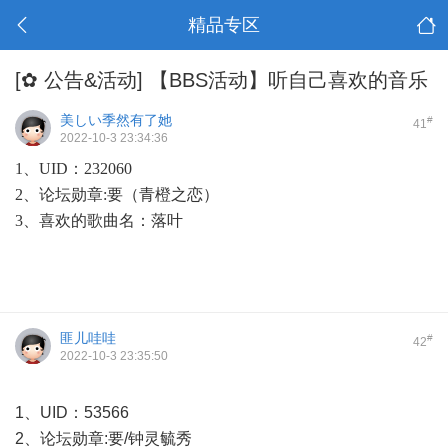
精品专区
[✿ 公告&活动]
【BBS活动】听自己喜欢的音乐
美しい季然有了她
#
41
2022-10-3 23:34:36
1、UID：232060
2、论坛勋章:要（青橙之恋）
3、
喜欢的歌曲名
：落叶
匪儿哇哇
#
42
2022-10-3 23:35:50
1、UID：53566
2、论坛勋章:要/钟灵毓秀