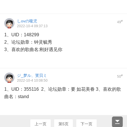
しovの嚨児
#
49
2022-10-4 09:37:13
1、UID：148299
2、论坛勋章：钟灵毓秀
3、喜欢的歌曲名:刚好遇见你
ジ_梦ル、寳贝ミ
#
50
2022-10-4 10:08:50
1、UID：355116 2、论坛勋章：要 如花美眷 3、喜欢的歌
曲名：stand
上一页
第5页
下一页