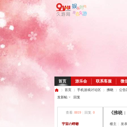
首页
游乐会
联系客服
微
首页
手机游戏讨论区
拂晓
公告
发新帖
回复
《拂晓：
查看:
8819
|
回复:
0
久
»
›
›
›
宇宙の蜉蝣
楼主
|
发表于