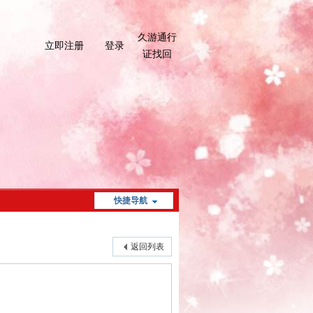
久游通行
立即注册
登录
证找回
快捷导航
返回列表