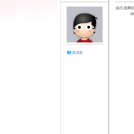
由久游网
动
游
发消息
论