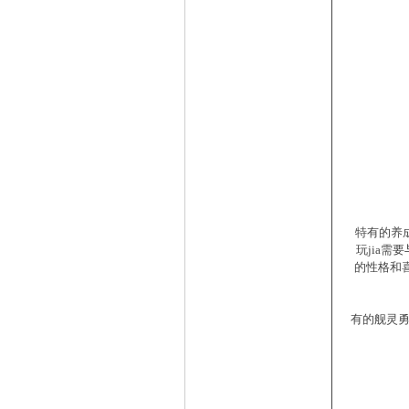
特有的养
玩jia
的性格和
有的舰灵勇