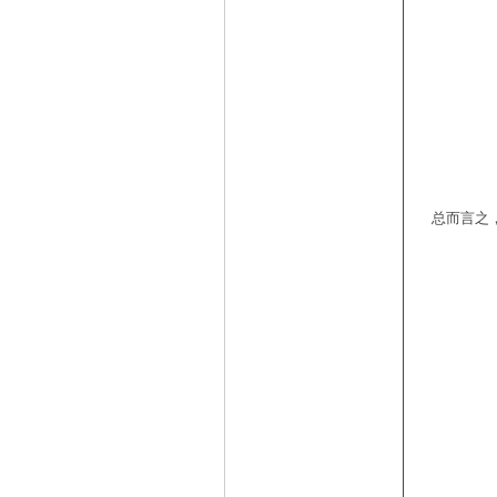
总而言之，