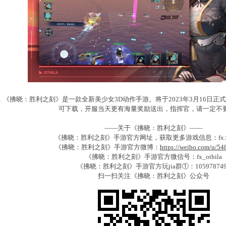
《拂晓：胜利之刻》是一款全新美少女3D动作手游。将于2023年3月16日正式上线
可下载，开服当天更有海量奖励送出，指挥官，请一定不
——关于《拂晓：胜利之刻》——
《拂晓：胜利之刻》手游官方网址，获取更多游戏信息：fx.9yo
《拂晓：胜利之刻》手游官方微博：
https://weibo.com/u/5
《拂晓：胜利之刻》手游官方微信号：fx_othila
《拂晓：胜利之刻》手游官方玩jia群①：105978749
扫一扫关注《拂晓：胜利之刻》公众号