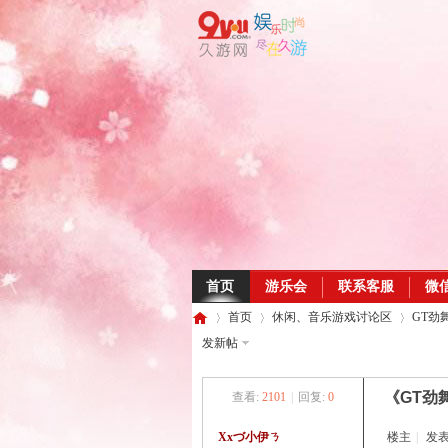
首页
游乐会
联系客服
微
首页
休闲、音乐游戏讨论区
GT劲
发新帖
《GT劲
查看:
2101
|
回复:
0
久
»
›
›
Xxづ小伊ㄋ
楼主
|
发表于