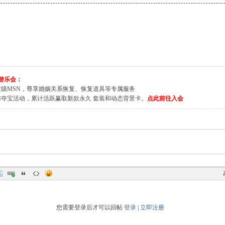
游乐会：
级MSN，尊享婚姻关系恢复、恢复道具等专属服务
夺宝活动，累计活跃赢取新款永久 套装和动态背景卡。
点此前往入会
您需要登录后才可以回帖
登录
|
立即注册