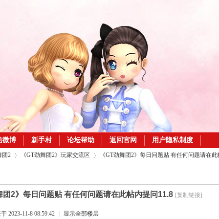
信微博
新手村
论坛帮助
返回官网
用户隐私制度
舞团2
《GT劲舞团2》玩家交流区
《GT劲舞团2》每日问题贴 有任何问题请在此帖内提
舞团2》每日问题贴 有任何问题请在此帖内提问11.8
[复制链接]
›
›
 2023-11-8 08:59:42
|
显示全部楼层