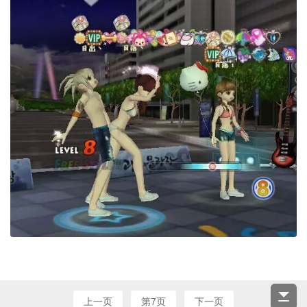
上一页
第7页
下一页