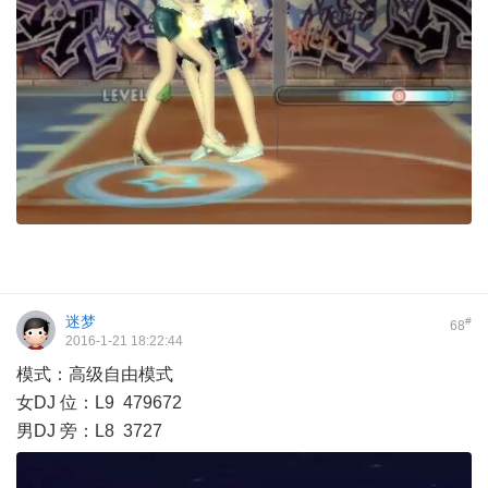
迷梦
#
68
2016-1-21 18:22:44
模式：高级自由模式
女DJ 位：L9 479672
男DJ 旁：L8 3727