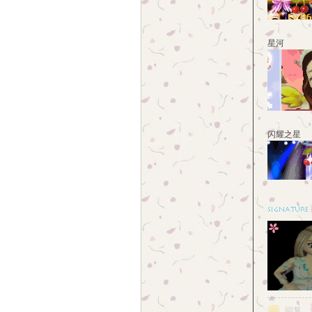
星河
闪耀之星
回复