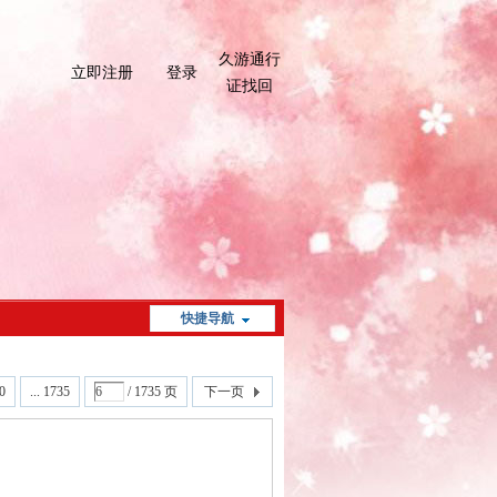
久游通行
立即注册
登录
证找回
快捷导航
0
... 1735
/ 1735 页
下一页