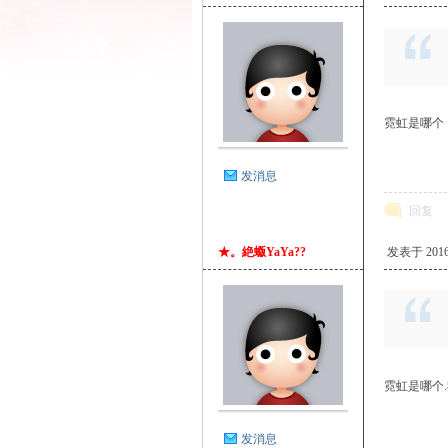
霓虹是哪个
游
发消息
回复
★。絶蝂YaYa??
发表于 2016-2
论
霓虹是哪个
发消息