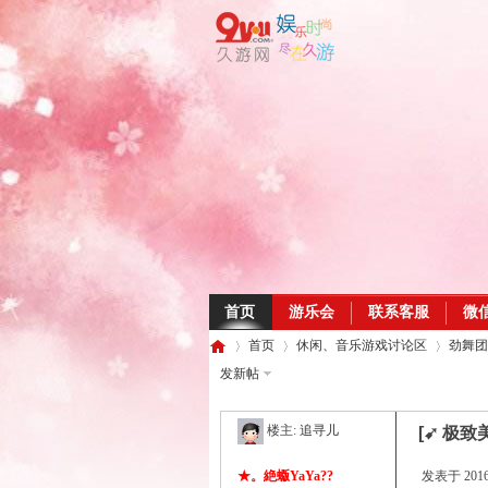
首页
游乐会
联系客服
微
首页
休闲、音乐游戏讨论区
劲舞团
发新帖
楼主:
追寻儿
[➹ 极致
久
»
›
›
★。絶蝂YaYa??
发表于 2016-2