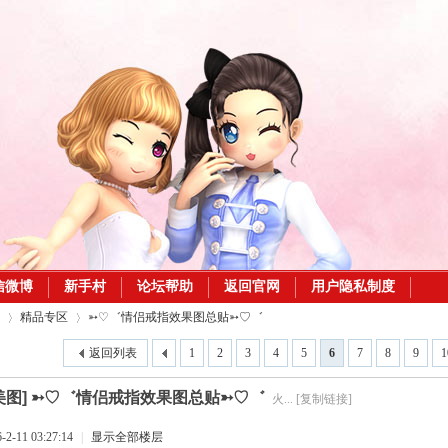
信微博
新手村
论坛帮助
返回官网
用户隐私制度
精品专区
➳♡゛情侣戒指效果图总贴➳♡゛
返回列表
1
2
3
4
5
6
7
8
9
1
美图]
➳♡゛情侣戒指效果图总贴➳♡゛
火...
[复制链接]
›
›
-11 03:27:14
|
显示全部楼层