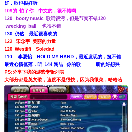
好，歌也很好听
109的 怕了你 中文的，很不错啊
120 booty music 歌词很污，但是节奏不错
120
wrecking ball 也很不错
130 仍然 最近很喜欢的
122 宋念宇 美丽的力量
120 Westlift Soledad
110 李夏怡 HOLD MY HAND，最近发现的，挺不错
最近心情低落，听 144 陶喆 你的歌 听的好想哭
PS:分享下我的游戏专辑列表
大部分都是英文歌，速度不是很快，因为我很菜，哈哈哈