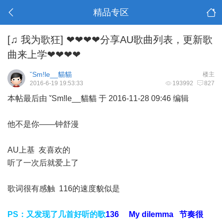
精品专区
[♫ 我为歌狂]
❤❤❤❤分享AU歌曲列表，更新歌
曲来上学❤❤❤❤
ˇSm!le__貓貓
楼主
2016-6-19 19:53:33
193992
827
本帖最后由 ˇSm!le__貓貓 于 2016-11-28 09:46 编辑
他不是你——钟舒漫
AU上基 友喜欢的
听了一次后就爱上了
歌词很有感触 116的速度貌似是
PS：又发现了几首好听的歌
136 My dilemma 节奏很