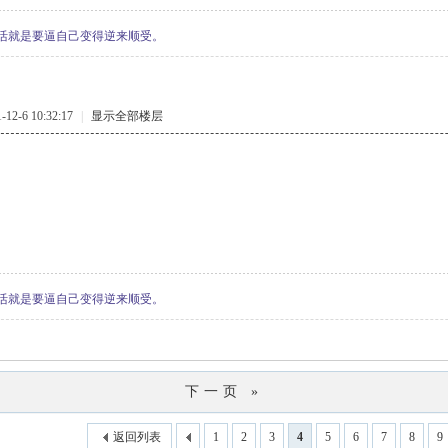
活就是要逼自己变得逆来顺受。
2-6 10:32:17
|
显示全部楼层
活就是要逼自己变得逆来顺受。
下一页 »
返回列表
1
2
3
4
5
6
7
8
9