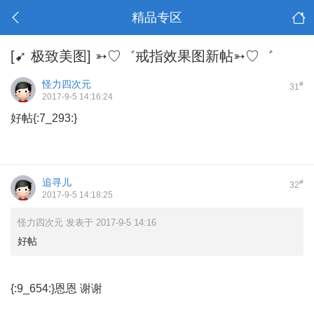
精品专区
[➹ 极致美图]
➳♡゛戒指效果图新帖➳♡゛
怪力四次元
#
31
2017-9-5 14:16:24
好帖{:7_293:}
追寻儿
#
32
2017-9-5 14:18:25
怪力四次元 发表于 2017-9-5 14:16
好帖
{:9_654:}恩恩 谢谢