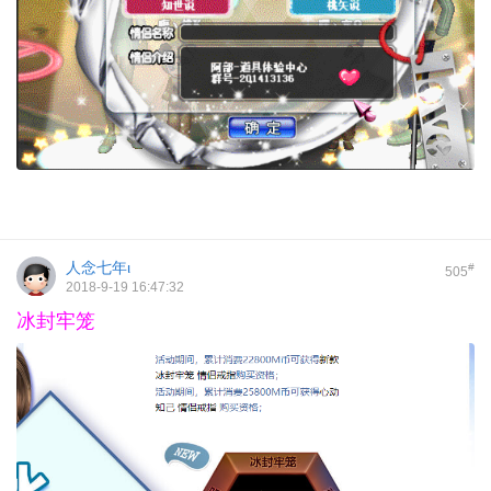
人念七年ι
#
505
2018-9-19 16:47:32
冰封牢笼