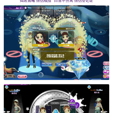
灿若晨曦 情侣戒指 白首不分离 情侣登记证