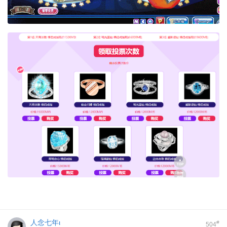
人念七年ι
#
504