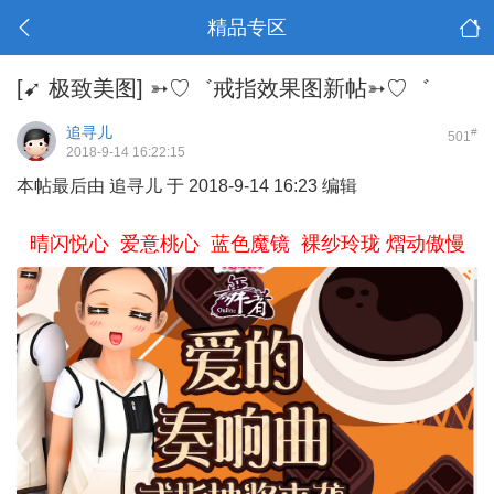
精品专区
[➹ 极致美图]
➳♡゛戒指效果图新帖➳♡゛
追寻儿
#
501
2018-9-14 16:22:15
本帖最后由 追寻儿 于 2018-9-14 16:23 编辑
晴闪悦心 爱意桃心 蓝色魔镜 裸纱玲珑 熠动傲慢