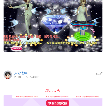
人念七年ι
#
502
2018-9-15 15:43:01
璇玑天火