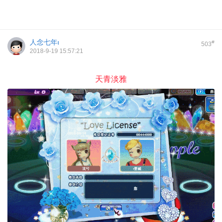
人念七年ι
#
503
2018-9-19 15:57:21
天青淡雅