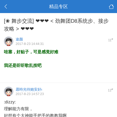
精品专区
[❀ 舞步交流]
❤❤❤ < 劲舞团D8系统步、接步
攻略 > ❤❤❤
途颜
#
11
2017-8-23 14:44:31
哇塞，好贴子，可是感觉好难
我还是听听歌乱按吧
愿時光待她安好ι
#
12
2017-8-23 14:57:23
:dizzy:
理解能力有限，
好想有个大神能手把手的教教我啊