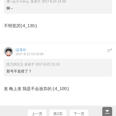
壞♂ぬＳＨēńｇ 发表于 2017-8-23 14:39
啊～
不明觉厉{:4_130:}
はるか
#
20
2017-8-23 15:19:09
怪力四次元 发表于 2017-8-23 15:15
那号不发搭了？
发 晚上发 我是不会放弃的 {:4_100:}
上一页
第2页
下一页