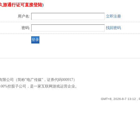
久游通行证可直接登陆
)
用户名:
立即注册
密码:
找回密码
公司（简称"电广传媒"，证券代码000917）
00%控股子公司，是一家互联网游戏运营企业。
GMT+8, 2026-8-7 13:12
, 